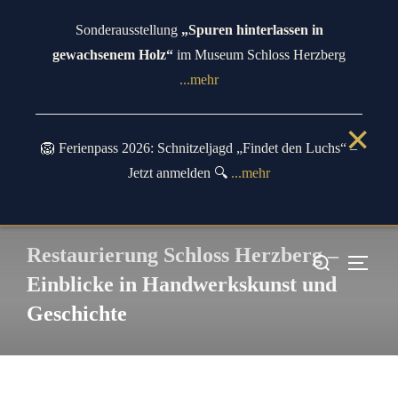
Zum
Sonderausstellung
„Spuren hinterlassen in
Inhalt
gewachsenem Holz“
im Museum Schloss Herzberg
springen
...mehr
✕
🦁 Ferienpass 2026: Schnitzeljagd „Findet den Luchs“ –
Jetzt anmelden 🔍
...mehr
Restaurierung Schloss Herzberg –
Suchen
SEIT
nach:
Einblicke in Handwerkskunst und
Geschichte