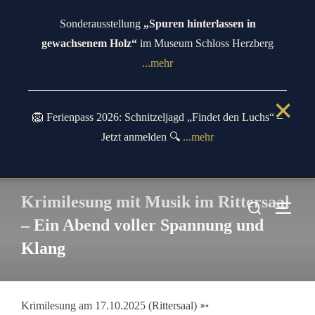
Zum
Sonderausstellung
„Spuren hinterlassen in
Inhalt
gewachsenem Holz“
im Museum Schloss Herzberg
springen
...mehr
✕
🦁 Ferienpass 2026: Schnitzeljagd „Findet den Luchs“ –
Jetzt anmelden 🔍
...mehr
Krimilesung mit Musik im Rittersaal
Suchen
SEIT
nach:
– Ein Abend voller Spannung und
Klang
Krimilesung am 17.10.2025 (Rittersaal) ➳